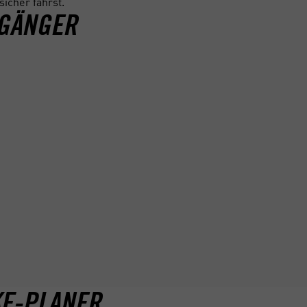
icher fährst.
RGÄNGER
KF-PLANER