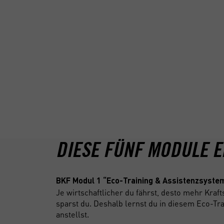
ALLE FÜNF JAHRE WIED
MODULE IN 5 TAGEN
Laut dem Berufskraftfahrer-Qualifikations-Ge
gewerblich Fahrzeuge der Klasse C/CE, C1/C1E
fünf Jahre eine Weiterbildung absolvieren. Ge
Die Weiterbildung wird dir dann mit erfolgreic
Prüfung) nach Ausstellung des Fahrerqualifik
Fahrerlaubnisbehörde zertifiziert.
DIESE FÜNF MODULE 
BKF Modul 1 “Eco-Training & Assistenzsyst
Je wirtschaftlicher du fährst, desto mehr Kraft
sparst du. Deshalb lernst du in diesem Eco-Tr
anstellst.