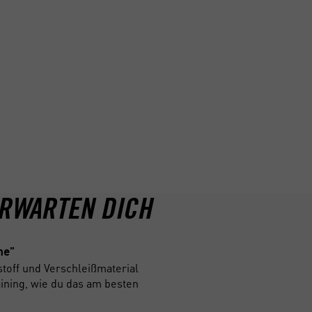
ER: ALLE BKF
setz (BKrFQG) musst du, wenn du
, D/DE oder D1/D1E fährst, alle
nauer gesagt: 5 Module à 7 Stunden.
her Teilnahme (es gibt keine
ationsnachweises (FQN) durch die
ERWARTEN DICH
eme”
stoff und Verschleißmaterial
INHALTE
aining, wie du das am besten
Die 3 Kenntnisbereiche n
VORAUSSETZUNGEN
1. Verbesserung des ratio