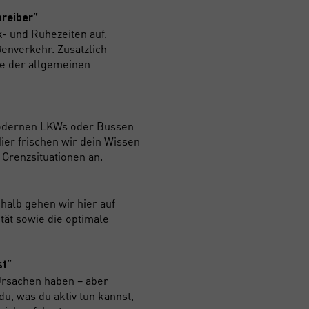
Sicherheitsregeln
Besitz einer Fahrerlaubni
hreiber”
GÜLTIGKEIT
2. Anwendung der Vorschr
DE.
k- und Ruhezeiten auf.
3. Gesundheit, Verkehrs- 
ßenverkehr. Zusätzlich
Als Berufskraftfahrer bist 
Logistik
se der allgemeinen
Jahres-Rhythmus weiterzu
Deshalb wird diese Beschei
alle fünf Jahre auffrische
Zulassung ihre Gültigkeit.
modernen LKWs oder Bussen
Hier frischen wir dein Wissen
 Grenzsituationen an.
halb gehen wir hier auf
ität sowie die optimale
st”
Ursachen haben – aber
, was du aktiv tun kannst,