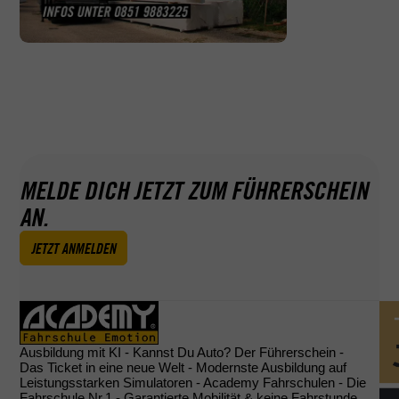
GEPRÜFT NACH AZAV
Wir sind nach AZAV als Bildungsträger
zugelassen. Das bedeutet für Sie, das Sie
Ihren Bildungsgutschein für die meisten
unserer Aus- und Weiterbildungen einlösen
können.
MELDE DICH JETZT ZUM FÜHRERSCHEIN
AN.
JETZT ANMELDEN
Ausbildung mit KI - Kannst Du Auto? Der Führerschein -
Das Ticket in eine neue Welt - Modernste Ausbildung auf
Leistungsstarken Simulatoren - Academy Fahrschulen - Die
Fahrschule Nr.1 - Garantierte Mobilität & keine Fahrstunde