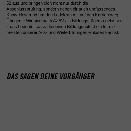
52 aus und bringen dich nicht nur durch die
Abschlussprüfung, sondern geben dir auch umfassendes
Know-How rund um den Ladekran mit auf den Karriereweg.
Übrigens: Wir sind nach AZAV als Bildungsträger zugelassen
– das bedeutet, dass du deinen Bildungsgutschein für die
meisten unserer Aus- und Weiterbildungen einlösen kannst.
KURSINHALTE
- Gesetzliche Vorschriften und Vorgaben der
ABSCHLUSS
Berufsgenossenschaft
DAS SAGEN DEINE VORGÄNGER
- Unfallverhütungsvorschriften, Bedienungsvorschriften
- Teilnahmebestätigung der Academy Fahrschule
- Sicherheitsregeln, persönliche Schutzausrüstungen
- Befähigungsnachweis für LKW-Ladekräne (nach
- Bauarten und Baugruppen von LKW-Ladekränen
bestandener Abschlussprüfung)
- Sicherheitseinrichtungen an LKW-Ladekränen
- Umgang mit Lasten, Arbeit mit Traglasttabellen
- Verkehrssicherungspflicht
- Einweisung
- Krantransport, Kranaufstellung und -abstützung,
Unterbauung
- Pflege und Wartung, Sichtkontrollen und