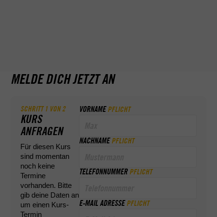
Funktionsproben
- Verhalten bei Störungen
- praktische Übungen mit dem LKW-Ladekran
- Handhabung von Anschlagmitteln
- Theoretische und praktische Abschlussprüfung
MELDE DICH JETZT AN
SCHRITT
1
VON
2
VORNAME
PFLICHT
KURS
ANFRAGEN
NACHNAME
PFLICHT
Für diesen Kurs
sind momentan
noch keine
TELEFONNUMMER
PFLICHT
Termine
vorhanden. Bitte
gib deine Daten an
E-MAIL ADRESSE
PFLICHT
um einen Kurs-
Termin